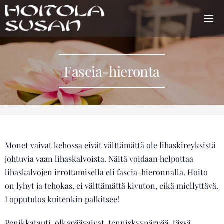
Fascia-hieronta
Monet vaivat kehossa eivät välttämättä ole lihaskireyksistä
johtuvia vaan lihaskalvoista. Näitä voidaan helpottaa
lihaskalvojen irrottamisella eli fascia-hieronnalla. Hoito
on lyhyt ja tehokas, ei välttämättä kivuton, eikä miellyttävä.
Lopputulos kuitenkin palkitsee!
Penikkatauti, olkapäävaivat, tenniskyynärpää, tässä