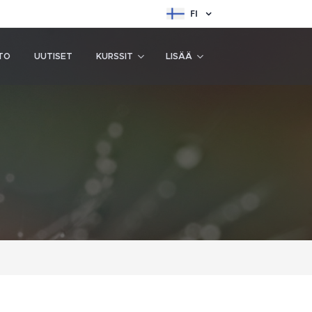
FI
TO
UUTISET
KURSSIT
LISÄÄ