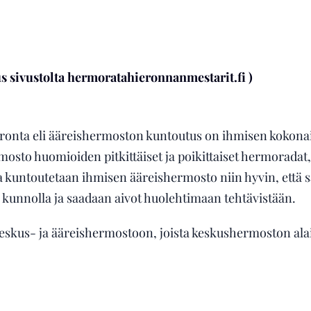
 sivustolta hermoratahieronnanmestarit.fi )
nta eli ääreishermoston kuntoutus on ihmisen kokonaisv
osto huomioiden pitkittäiset ja poikittaiset hermoradat, i
lla kuntoutetaan ihmisen ääreishermosto niin hyvin, että
unnolla ja saadaan aivot huolehtimaan tehtävistään.
skus- ja ääreishermostoon, joista keskushermoston alai