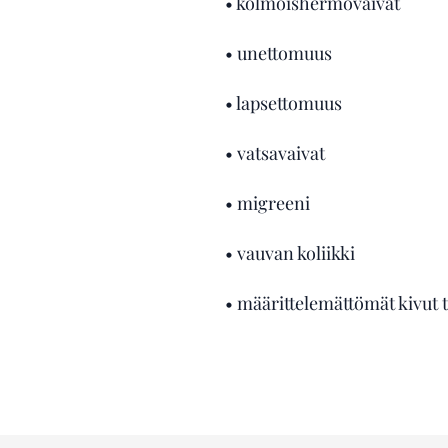
• kolmoishermovaivat
• unettomuus
• lapsettomuus
• vatsavaivat
• migreeni
• vauvan koliikki
• määrittelemättömät kivut t