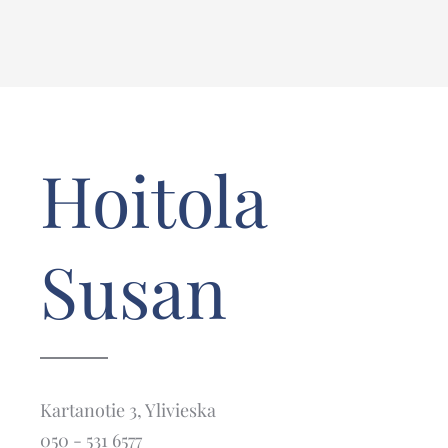
Hoitola
Susan
Kartanotie 3, Ylivieska
050 - 531 6577