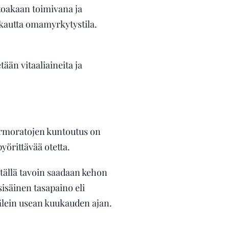
toakaan toimivana ja
 kautta omamyrkytystila.
än vitaaliaineita ja
ermoratojen kuntoutus on
yörittävää otetta.
, tällä tavoin saadaan kehon
isäinen tasapaino eli
välein usean kuukauden ajan.