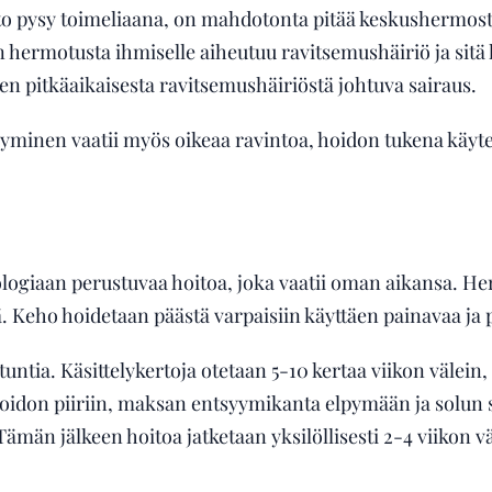
to pysy toimeliaana, on mahdotonta pitää keskushermos
n hermotusta ihmiselle aiheutuu ravitsemushäiriö ja sitä
en pitkäaikaisesta ravitsemushäiriöstä johtuva sairaus.
minen vaatii myös oikeaa ravintoa, hoidon tukena käytetä
logiaan perustuvaa hoitoa, joka vaatii oman aikansa. H
ä. Keho hoidetaan päästä varpaisiin käyttäen painavaa ja p
 tuntia. Käsittelykertoja otetaan 5-10 kertaa viikon välein
hoidon piiriin, maksan entsyymikanta elpymään ja solun s
män jälkeen hoitoa jatketaan yksilöllisesti 2-4 viikon 