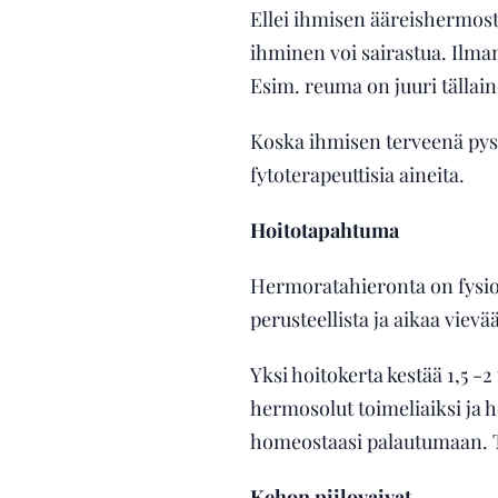
Ellei ihmisen ääreishermos
ihminen voi sairastua. Ilma
Esim. reuma on juuri tällain
Koska ihmisen terveenä pysy
fytoterapeuttisia aineita.
Hoitotapahtuma
Hermoratahieronta on fysio
perusteellista ja aikaa vievä
Yksi hoitokerta kestää 1,5 -2
hermosolut toimeliaiksi ja 
homeostaasi palautumaan. Tä
Kehon piilovaivat