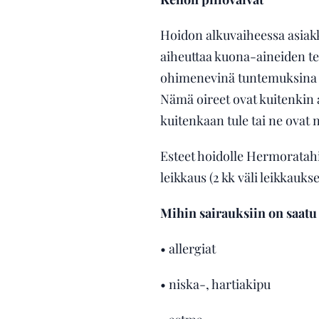
Hoidon alkuvaiheessa asiakkaa
aiheuttaa kuona-aineiden te
ohimenevinä tuntemuksina e
Nämä oireet ovat kuitenkin a
kuitenkaan tule tai ne ovat n
Esteet hoidolle Hermoratahie
leikkaus (2 kk väli leikkaukse
Mihin sairauksiin on saatu
• allergiat
• niska-, hartiakipu