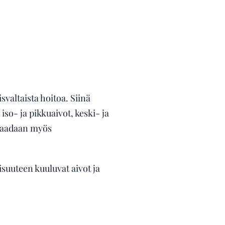
altaista hoitoa. Siinä
so- ja pikkuaivot, keski- ja
 saadaan myös
suuteen kuuluvat aivot ja