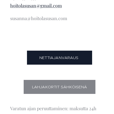
hoitolasusan@gmail.com
susanna@hoitolasusan.com
NETTIAJANVARAUS
LAHJAKORTIT SÄHKÖISENÄ
Varatun ajan peruuttaminen: maksutta 24h