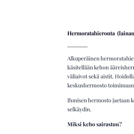
Hermoratahieronta (lainaus
Alkuperäinen hermoratahiero
käsitellään kehon ääreisherm
väliaivot sekä aistit. Hoido
keskushermosto toimimaan k
Ihmisen hermosto jaetaan ke
selkäydin.
Miksi keho sairastuu?