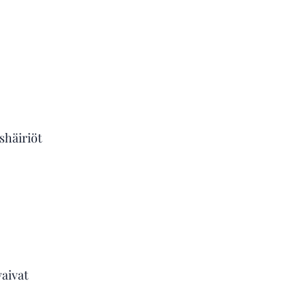
shäiriöt
aivat