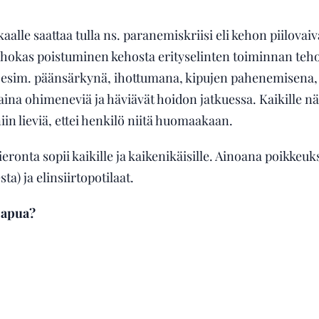
lle saattaa tulla ns. paranemiskriisi eli kehon piilovaiva
hokas poistuminen kehosta erityselinten toiminnan teho
sim. päänsärkynä, ihottumana, kipujen pahenemisena, 
ina ohimeneviä ja häviävät hoidon jatkuessa. Kaikille nä
iin lieviä, ettei henkilö niitä huomaakaan.
ronta sopii kaikille ja kaikenikäisille. Ainoana poikkeuk
sta) ja elinsiirtopotilaat.
 apua?