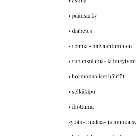
• astma
• päänsärky
• diabetes
• reuma • halvaantuminen
• ruoansulatus- ja imeytymi
• hormonaaliset häiriöt
• selkäkipu
• ihottuma
sydän-, maksa- ja munuaisv