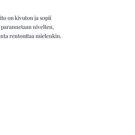
o on kivuton ja sopii
ä parannetaan nivelten,
onta rentouttaa mielenkin.