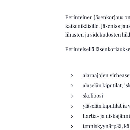
Perinteinen jäsenkorjaus on
kaikenikäisille. Jäsenkorjau
lihasten ja sidekudosten lii
Perinteisellä jäsenkorjauks
alaraajojen virhease
alaselän kiputilat, is
skolioosi
yläselän kiputilat ja
hartia- ja niskajänni
tenniskyynärpää, käs