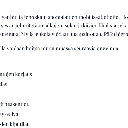
 vanhin ja tehokkain suomalainen mobilisaatiohoito. Hoit
ksessa pehmitetään jalkojen, selän ja käsien lihaksia sek
kkuvuutta. Myös leukoja voidaan tasapainottaa. Pään hier
ella voidaan hoitaa muun muassa seuraavia ongelmia:
ntojen korjaus
kias
 virheasennot
tysvaivat
ien kiputilat