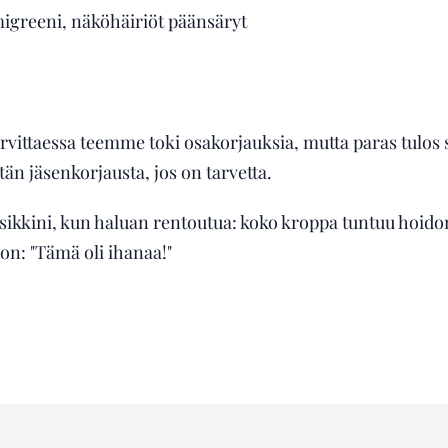
migreeni, näköhäiriöt päänsäryt
arvittaessa teemme toki osakorjauksia, mutta paras tulos
än jäsenkorjausta, jos on tarvetta.
ikkini, kun haluan rentoutua: koko kroppa tuntuu hoidon 
on: "Tämä oli ihanaa!"